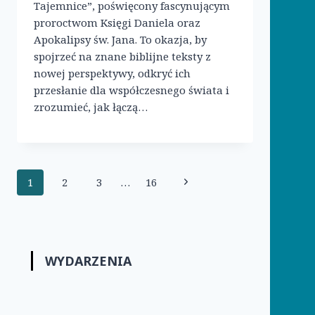
Tajemnice”, poświęcony fascynującym
proroctwom Księgi Daniela oraz
Apokalipsy św. Jana. To okazja, by
spojrzeć na znane biblijne teksty z
nowej perspektywy, odkryć ich
przesłanie dla współczesnego świata i
zrozumieć, jak łączą…
Nawigacja
Następna
1
2
3
…
16
strony
strona
WYDARZENIA