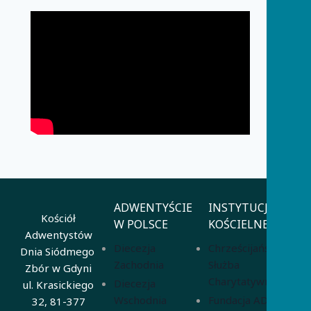
ADWENTYŚCIE
INSTYTUCJE
Kościół
W POLSCE
KOŚCIELNE
Adwentystów
Diecezja
Chrześcijańska
Dnia Siódmego
Zachodnia
Służba
Zbór w Gdyni
Charytatywna
Diecezja
ul. Krasickiego
Wschodnia
Fundacja ADRA
32, 81-377