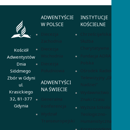
ADWENTYŚCIE
INSTYTUCJE
W POLSCE
KOŚCIELNE
Diecezja
Chrześcijańska
Zachodnia
Służba
Charytatywna
Diecezja
Kościół
Wschodnia
Fundacja ADRA
Adwentystów
Polska
Diecezja
Dnia
Południowa
Ośrodek Radiowo-
Siódmego
Telewizyjny „Głos
Zbór w Gdyni
ADWENTYŚCI
Nadziei”
ul.
NA ŚWIECIE
Krasickiego
Wydawnictwo
32, 81-377
Generalna
Znaki Czasu
Gdynia
Konferencja
Wyższa Szkoła
Wydział
Teologiczno-
Transeuropejski
Humanistyczna
Korespondencyjna