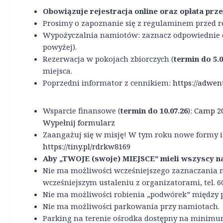
Obowiązuje rejestracja online oraz opłata prz
Prosimy o zapoznanie się z regulaminem przed re
Wypożyczalnia namiotów: zaznacz odpowiednie dod
powyżej).
Rezerwacja w pokojach zbiorczych (
termin do 5.0
miejsca.
Poprzedni informator z cennikiem:
https://adwen
Wsparcie finansowe (
termin
do 10.07.26
):
Camp 20
Wypełnij formularz
Zaangażuj się w misję! W tym roku nowe formy i 
https://tiny.pl/rdrkw8169
Aby „TWOJE (swoje) MIEJSCE” mieli wszyscy n
Nie ma możliwości wcześniejszego zaznaczania mi
wcześniejszym ustaleniu z organizatorami, tel. 6
Nie ma możliwości robienia „podwórek” między 
Nie ma możliwości parkowania przy namiotach.
Parking na terenie ośrodka dostępny na minimum