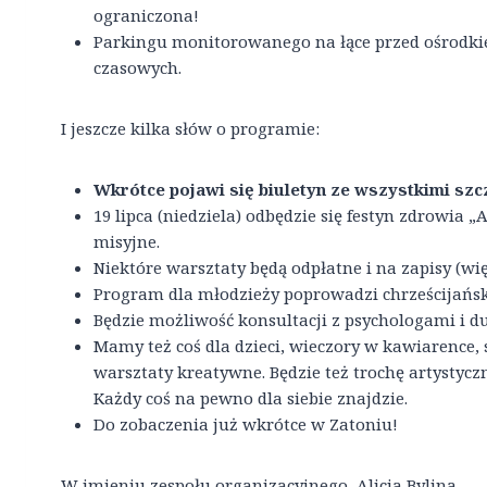
ograniczona!
Parkingu monitorowanego na łące przed ośrodki
czasowych.
I jeszcze kilka słów o programie:
Wkrótce pojawi się biuletyn ze wszystkimi szc
19 lipca (niedziela) odbędzie się festyn zdrowia
misyjne.
Niektóre warsztaty będą odpłatne i na zapisy (wię
Program dla młodzieży poprowadzi chrześcijańs
Będzie możliwość konsultacji z psychologami i d
Mamy też coś dla dzieci, wieczory w kawiarence, 
warsztaty kreatywne. Będzie też trochę artystycz
Każdy coś na pewno dla siebie znajdzie.
Do zobaczenia już wkrótce w Zatoniu!
W imieniu zespołu organizacyjnego, Alicja Bylina