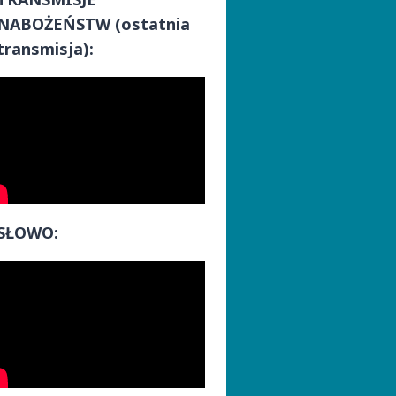
NABOŻEŃSTW
(ostatnia
transmisja):
SŁOWO: