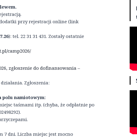
elewem.
jestracją.
atki przy rejestracji online (link
7.26
): tel. 22 31 31 431. Zostały ostatnie
t.pl/camp2026/
26, zgłoszenie do dofinansowania –
działania. Zgłoszenia:
a polu namiotowym:
ejsc taśmami itp. (chyba, że odpłatnie po
02498292).
przyczepami.
 7 dni. Liczba miejsc jest mocno