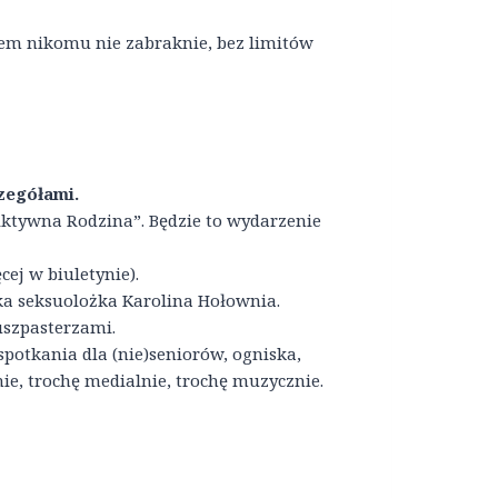
em nikomu nie zabraknie, bez limitów
zegółami.
 „Aktywna Rodzina”. Będzie to wydarzenie
cej w biuletynie).
ka seksuolożka Karolina Hołownia.
uszpasterzami.
spotkania dla (nie)seniorów, ogniska,
nie, trochę medialnie, trochę muzycznie.