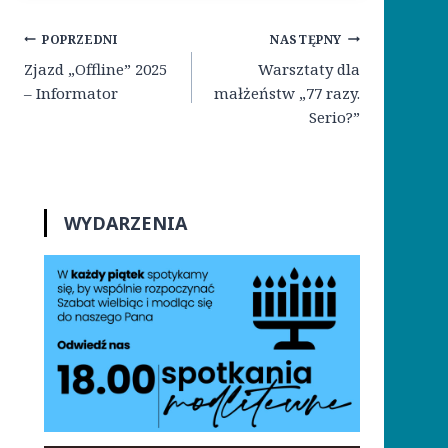
Nawigacja
POPRZEDNI
NASTĘPNY
wpisu
Zjazd „Offline” 2025
Warsztaty dla
– Informator
małżeństw „77 razy.
Serio?”
WYDARZENIA