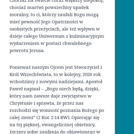
Chociaż na świecie coraz większy niepokój,
chociaż martwi powszechny upadek
moralny, to ci, którzy zaufali Bogu mogą
mieć pewność Jego Opatrzności w
osobistych przeżyciach, ale też wpływu w
dzieje całego Uniwersum z kulminacyjnym
wydarzeniem w postaci chwalebnego
powrotu Jezusa.
Ponieważ naszym Ojcem jest Stworzyciel i
Król Wszechświata, to w kolejny, 2026 rok
wchodzimy z nowymi nadziejami. Apostoł
Paweł napisał – „Bogu niech będą, dzięki,
który nam zawsze daje zwycięstwo w
Chrystusie i sprawia, że przez nas
rozchodzi się wonność poznania Bożego po
całej ziemi” (2 Kor. 2:14 BW). Opierając się
na tej pięknej, ewangelicznej obietnicy,
życzmy sobie zaufania do objawionego w