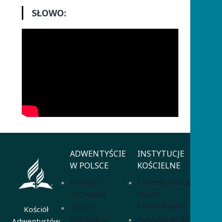
SŁOWO:
ADWENTYŚCIE
INSTYTUCJE
W POLSCE
KOŚCIELNE
Diecezja
Chrześcijańska
Zachodnia
Służba
Charytatywna
Diecezja
Kościół
Wschodnia
Fundacja ADRA
Adwentystów