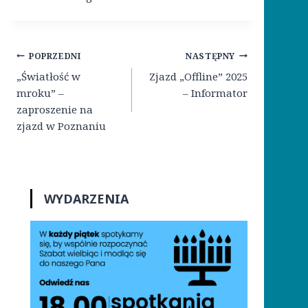
Nawigacja
POPRZEDNI
NASTĘPNY
wpisu
„Światłość w
Zjazd „Offline” 2025
mroku” –
– Informator
zaproszenie na
zjazd w Poznaniu
WYDARZENIA