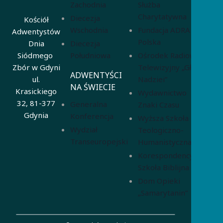
Zachodnia
Służba
Charytatywna
Diecezja
Kościół
Wschodnia
Fundacja ADRA
Adwentystów
Polska
Diecezja
Dnia
Południowa
Ośrodek Radiowo-
Siódmego
Telewizyjny „Głos
Zbór w Gdyni
ADWENTYŚCI
Nadziei”
ul.
NA ŚWIECIE
Krasickiego
Wydawnictwo
32, 81-377
Generalna
Znaki Czasu
Gdynia
Konferencja
Wyższa Szkoła
Wydział
Teologiczno-
Transeuropejski
Humanistyczna
Korespondencyjna
Szkoła Biblijna
Dom Opieki
„Samarytanin”